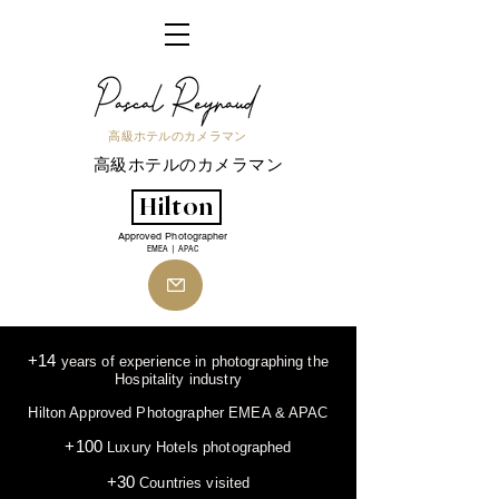
高級ホテルのカメラマン
高級ホテルのカメラマン
Hilton
Approved Photographer
EMEA | APAC
+14
years of experience in photographing the
Hospitality industry
Hilton Approved Photographer EMEA & APAC
+100
Luxury Hotels photographed
+30
Countries visited