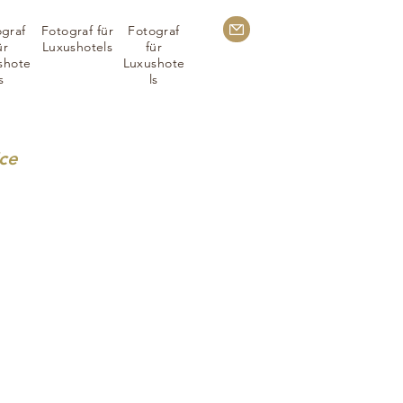
graf
Fotograf für
Fotograf
ür
Luxushotels
für
shote
Luxushote
s
ls
ice