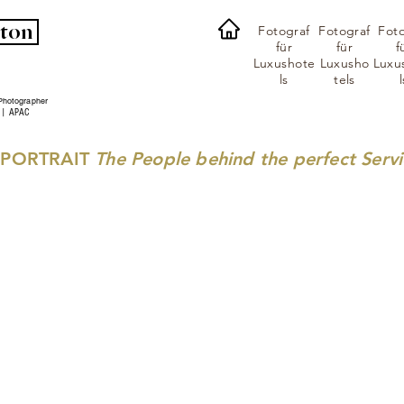
lton
Fotograf
Fotograf
Foto
für
für
f
Luxushote
Luxusho
Luxu
ls
tels
l
Photographer
 | APAC
 PORTRAIT
The People behind the perfect Serv